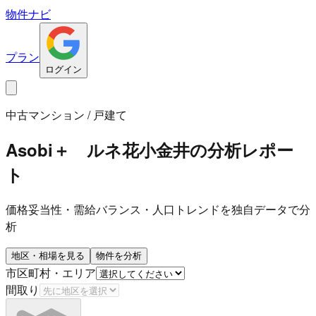
物件ナビ
プラン
ログイン
中古マンション / 戸建て
Asobi＋ ルネ花小金井
の分析レポー
ト
価格妥当性・需給バランス・人口トレンドを独自データで分
析
地区・相場を見る
物件を分析
市区町村・エリア
間取り