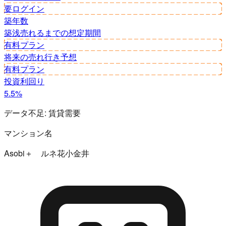
要ログイン
築年数
築浅
売れるまでの想定期間
有料プラン
将来の売れ行き予想
有料プラン
投資利回り
5.5%
データ不足:
賃貸需要
マンション名
Asobi＋ ルネ花小金井