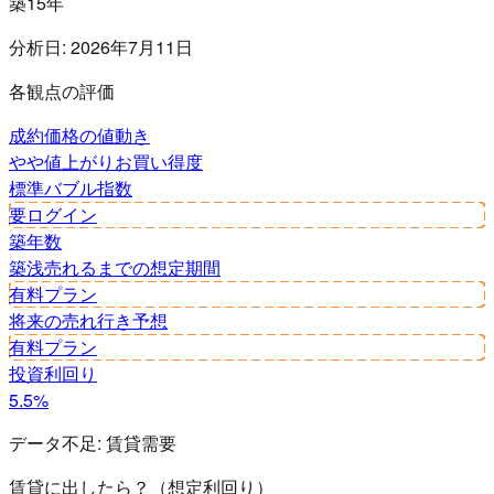
築15年
分析日:
2026年7月11日
各観点の評価
成約価格の値動き
やや値上がり
お買い得度
標準
バブル指数
要ログイン
築年数
築浅
売れるまでの想定期間
有料プラン
将来の売れ行き予想
有料プラン
投資利回り
5.5%
データ不足:
賃貸需要
賃貸に出したら？（想定利回り）