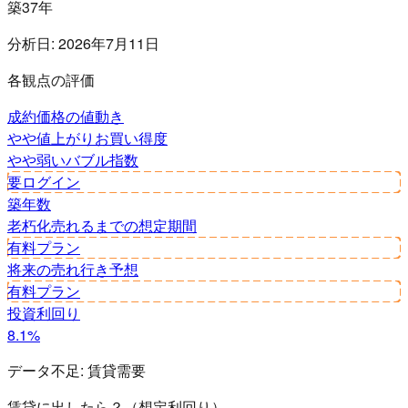
築37年
分析日:
2026年7月11日
各観点の評価
成約価格の値動き
やや値上がり
お買い得度
やや弱い
バブル指数
要ログイン
築年数
老朽化
売れるまでの想定期間
有料プラン
将来の売れ行き予想
有料プラン
投資利回り
8.1%
データ不足:
賃貸需要
賃貸に出したら？（想定利回り）