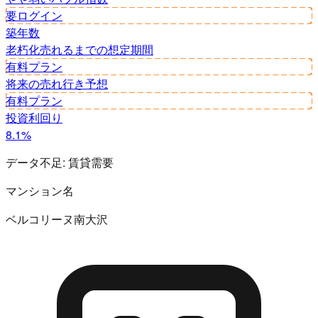
要ログイン
築年数
老朽化
売れるまでの想定期間
有料プラン
将来の売れ行き予想
有料プラン
投資利回り
8.1%
データ不足:
賃貸需要
マンション名
ベルコリーヌ南大沢