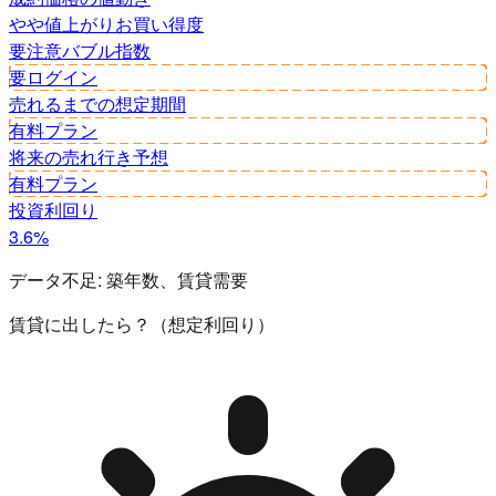
やや値上がり
お買い得度
要注意
バブル指数
要ログイン
売れるまでの想定期間
有料プラン
将来の売れ行き予想
有料プラン
投資利回り
3.6%
データ不足:
築年数、賃貸需要
賃貸に出したら？（想定利回り）