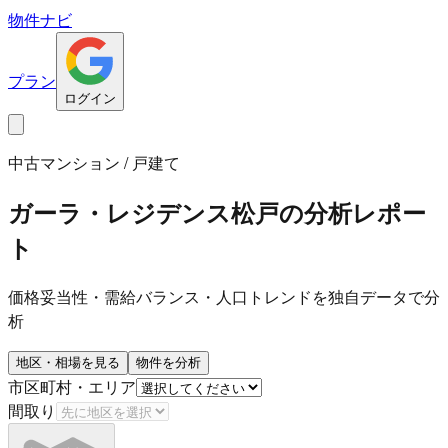
物件ナビ
プラン
ログイン
中古マンション / 戸建て
ガーラ・レジデンス松戸
の分析レポー
ト
価格妥当性・需給バランス・人口トレンドを独自データで分
析
地区・相場を見る
物件を分析
市区町村・エリア
間取り