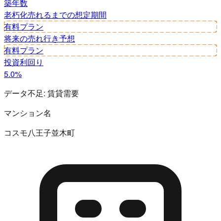
築年数
老朽化
売れるまでの想定期間
有料プラン
将来の売れ行き予想
有料プラン
投資利回り
5.0%
データ不足:
賃貸需要
マンション名
コスモ八王子並木町