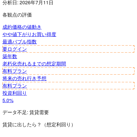
分析日:
2026年7月11日
各観点の評価
成約価格の値動き
やや値下がり
お買い得度
最適
バブル指数
要ログイン
築年数
老朽化
売れるまでの想定期間
有料プラン
将来の売れ行き予想
有料プラン
投資利回り
5.0%
データ不足:
賃貸需要
賃貸に出したら？（想定利回り）