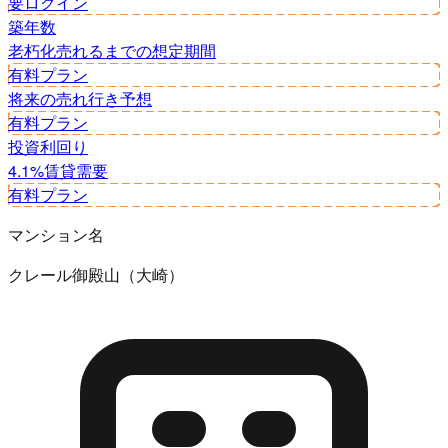
要ログイン
築年数
老朽化
売れるまでの想定期間
有料プラン
将来の売れ行き予想
有料プラン
投資利回り
4.1%
賃貸需要
有料プラン
マンション名
クレール御殿山（大崎）