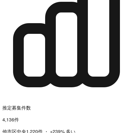
推定募集件数
4,136件
他市区中央1,220件
・
+239%
多い