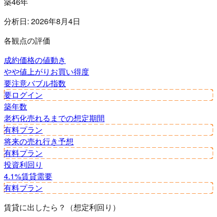
築46年
分析日:
2026年8月4日
各観点の評価
成約価格の値動き
やや値上がり
お買い得度
要注意
バブル指数
要ログイン
築年数
老朽化
売れるまでの想定期間
有料プラン
将来の売れ行き予想
有料プラン
投資利回り
4.1%
賃貸需要
有料プラン
賃貸に出したら？（想定利回り）