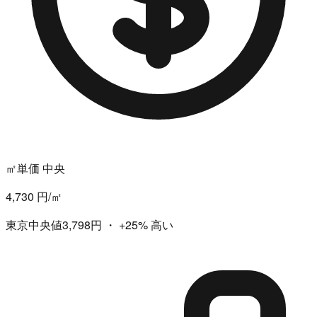
㎡単価 中央
4,730 円/㎡
東京中央値3,798円
・
+25%
高い