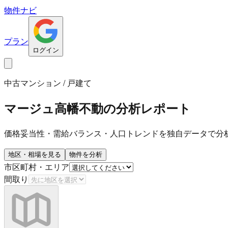
物件ナビ
プラン
ログイン
中古マンション / 戸建て
マージュ高幡不動
の分析レポート
価格妥当性・需給バランス・人口トレンドを独自データで分
地区・相場を見る
物件を分析
市区町村・エリア
間取り