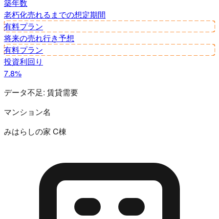
築年数
老朽化
売れるまでの想定期間
有料プラン
将来の売れ行き予想
有料プラン
投資利回り
7.8%
データ不足:
賃貸需要
マンション名
みはらしの家 C棟