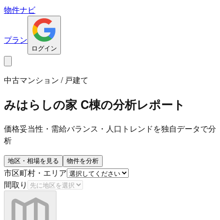
物件ナビ
プラン
ログイン
中古マンション / 戸建て
みはらしの家 C棟
の分析レポート
価格妥当性・需給バランス・人口トレンドを独自データで分
析
地区・相場を見る
物件を分析
市区町村・エリア
間取り