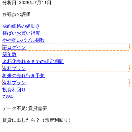
分析日:
2026年7月11日
各観点の評価
成約価格の値動き
横ばい
お買い得度
やや弱い
バブル指数
要ログイン
築年数
老朽化
売れるまでの想定期間
有料プラン
将来の売れ行き予想
有料プラン
投資利回り
7.8%
データ不足:
賃貸需要
賃貸に出したら？（想定利回り）