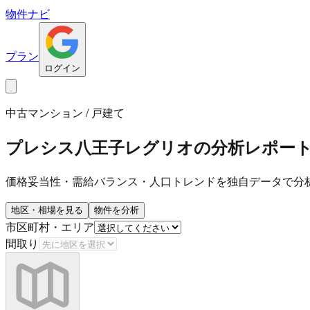
物件ナビ
プラン
ログイン
中古マンション / 戸建て
プレシス八王子レグリオ
の分析レポー
価格妥当性・需給バランス・人口トレンドを独自データで分
地区・相場を見る
物件を分析
市区町村・エリア
間取り