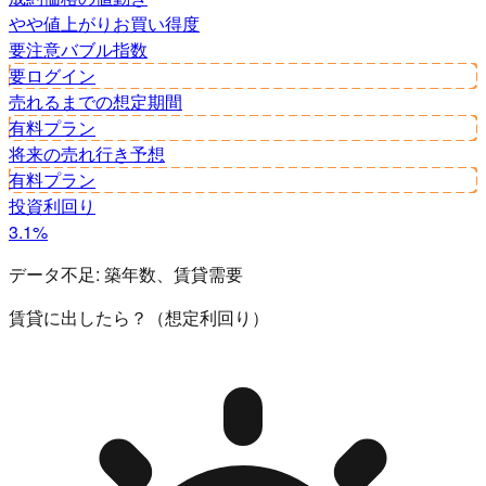
やや値上がり
お買い得度
要注意
バブル指数
要ログイン
売れるまでの想定期間
有料プラン
将来の売れ行き予想
有料プラン
投資利回り
3.1%
データ不足:
築年数、賃貸需要
賃貸に出したら？（想定利回り）