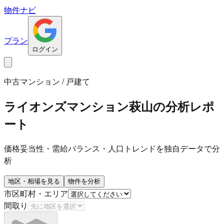
物件ナビ
プラン
ログイン
中古マンション / 戸建て
ライオンズマンション萩山
の分析レポ
ート
価格妥当性・需給バランス・人口トレンドを独自データで分
析
地区・相場を見る
物件を分析
市区町村・エリア
間取り