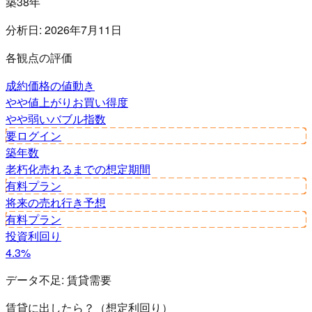
築38年
分析日:
2026年7月11日
各観点の評価
成約価格の値動き
やや値上がり
お買い得度
やや弱い
バブル指数
要ログイン
築年数
老朽化
売れるまでの想定期間
有料プラン
将来の売れ行き予想
有料プラン
投資利回り
4.3%
データ不足:
賃貸需要
賃貸に出したら？（想定利回り）