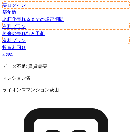
要ログイン
築年数
老朽化
売れるまでの想定期間
有料プラン
将来の売れ行き予想
有料プラン
投資利回り
4.3%
データ不足:
賃貸需要
マンション名
ライオンズマンション萩山