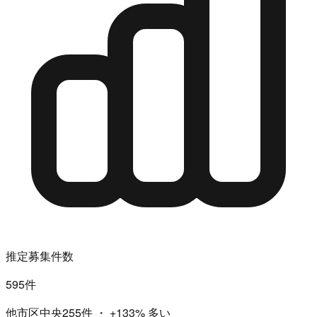
推定募集件数
595件
他市区中央255件
・
+133%
多い