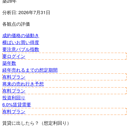
築28年
分析日:
2026年7月31日
各観点の評価
成約価格の値動き
横ばい
お買い得度
要注意
バブル指数
要ログイン
築年数
経年
売れるまでの想定期間
有料プラン
将来の売れ行き予想
有料プラン
投資利回り
6.0%
賃貸需要
有料プラン
賃貸に出したら？（想定利回り）