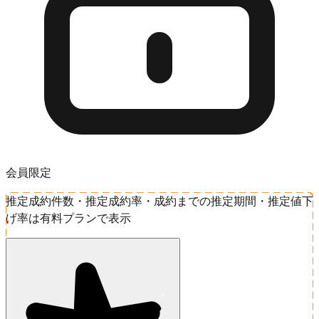
会員限定
推定成約件数・推定成約率・成約までの推定期間・推定値下
げ率は有料プランで表示