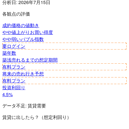
分析日:
2026年7月15日
各観点の評価
成約価格の値動き
やや値上がり
お買い得度
やや弱い
バブル指数
要ログイン
築年数
築浅
売れるまでの想定期間
有料プラン
将来の売れ行き予想
有料プラン
投資利回り
4.5%
データ不足:
賃貸需要
賃貸に出したら？（想定利回り）