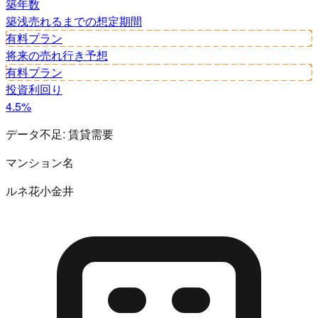
築年数
築浅
売れるまでの想定期間
有料プラン
将来の売れ行き予想
有料プラン
投資利回り
4.5%
データ不足:
賃貸需要
マンション名
ルネ花小金井