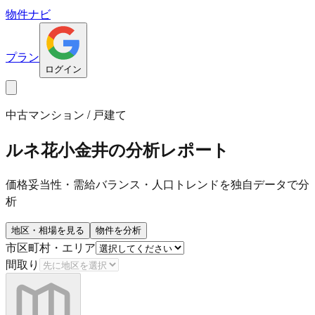
物件ナビ
プラン
ログイン
中古マンション / 戸建て
ルネ花小金井
の分析レポート
価格妥当性・需給バランス・人口トレンドを独自データで分
析
地区・相場を見る
物件を分析
市区町村・エリア
間取り