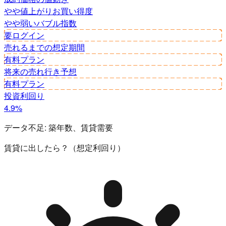
やや値上がり
お買い得度
やや弱い
バブル指数
要ログイン
売れるまでの想定期間
有料プラン
将来の売れ行き予想
有料プラン
投資利回り
4.9%
データ不足:
築年数、賃貸需要
賃貸に出したら？（想定利回り）