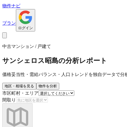
物件ナビ
プラン
ログイン
中古マンション / 戸建て
サンシェロス昭島
の分析レポート
価格妥当性・需給バランス・人口トレンドを独自データで分
地区・相場を見る
物件を分析
市区町村・エリア
間取り