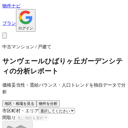
物件ナビ
プラン
ログイン
中古マンション / 戸建て
サンヴェールひばりヶ丘ガーデンシテ
ィ
の分析レポート
価格妥当性・需給バランス・人口トレンドを独自データで分
析
地区・相場を見る
物件を分析
市区町村・エリア
間取り