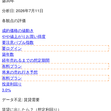
築30年
分析日:
2026年7月11日
各観点の評価
成約価格の値動き
やや値上がり
お買い得度
要注意
バブル指数
要ログイン
築年数
経年
売れるまでの想定期間
有料プラン
将来の売れ行き予想
有料プラン
投資利回り
3.0%
データ不足:
賃貸需要
賃貸に出したら？（想定利回り）