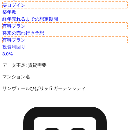
要ログイン
築年数
経年
売れるまでの想定期間
有料プラン
将来の売れ行き予想
有料プラン
投資利回り
3.0%
データ不足:
賃貸需要
マンション名
サンヴェールひばりヶ丘ガーデンシティ