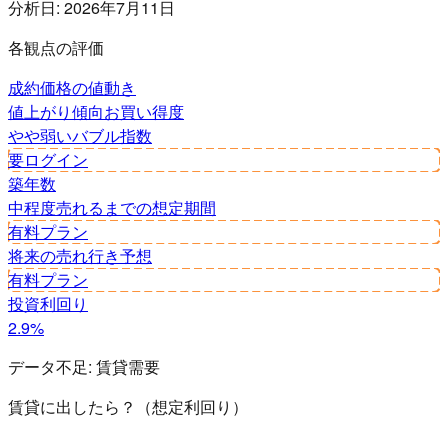
分析日:
2026年7月11日
各観点の評価
成約価格の値動き
値上がり傾向
お買い得度
やや弱い
バブル指数
要ログイン
築年数
中程度
売れるまでの想定期間
有料プラン
将来の売れ行き予想
有料プラン
投資利回り
2.9%
データ不足:
賃貸需要
賃貸に出したら？（想定利回り）