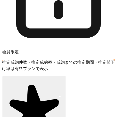
会員限定
推定成約件数・推定成約率・成約までの推定期間・推定値下
げ率は有料プランで表示