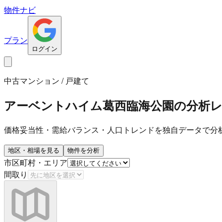
物件ナビ
プラン
ログイン
中古マンション / 戸建て
アーベントハイム葛西臨海公園
の分析
価格妥当性・需給バランス・人口トレンドを独自データで分
地区・相場を見る
物件を分析
市区町村・エリア
間取り