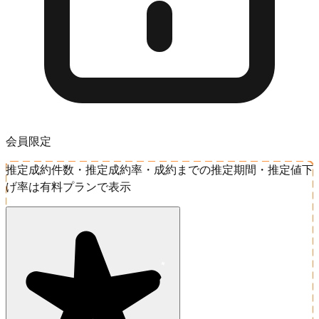
会員限定
推定成約件数・推定成約率・成約までの推定期間・推定値下
げ率は有料プランで表示