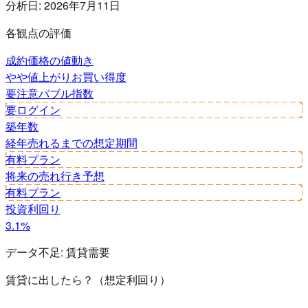
分析日:
2026年7月11日
各観点の評価
成約価格の値動き
やや値上がり
お買い得度
要注意
バブル指数
要ログイン
築年数
経年
売れるまでの想定期間
有料プラン
将来の売れ行き予想
有料プラン
投資利回り
3.1%
データ不足:
賃貸需要
賃貸に出したら？（想定利回り）