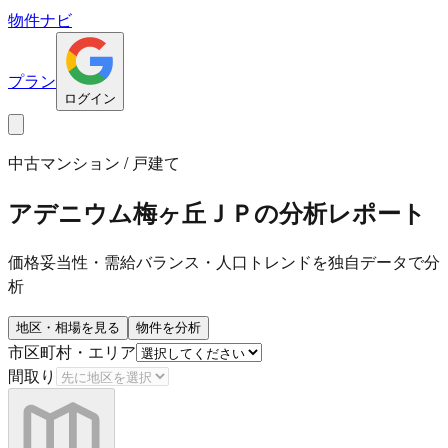
物件ナビ
プラン
ログイン
中古マンション / 戸建て
アデニウム梅ヶ丘ＪＰ
の分析レポート
価格妥当性・需給バランス・人口トレンドを独自データで分
析
地区・相場を見る
物件を分析
市区町村・エリア
間取り