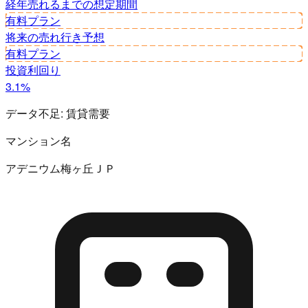
経年
売れるまでの想定期間
有料プラン
将来の売れ行き予想
有料プラン
投資利回り
3.1%
データ不足:
賃貸需要
マンション名
アデニウム梅ヶ丘ＪＰ