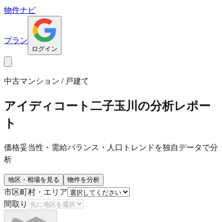
物件ナビ
プラン
ログイン
中古マンション / 戸建て
アイディコート二子玉川
の分析レポー
ト
価格妥当性・需給バランス・人口トレンドを独自データで分
析
地区・相場を見る
物件を分析
市区町村・エリア
間取り