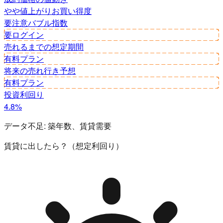
やや値上がり
お買い得度
要注意
バブル指数
要ログイン
売れるまでの想定期間
有料プラン
将来の売れ行き予想
有料プラン
投資利回り
4.8%
データ不足:
築年数、賃貸需要
賃貸に出したら？（想定利回り）