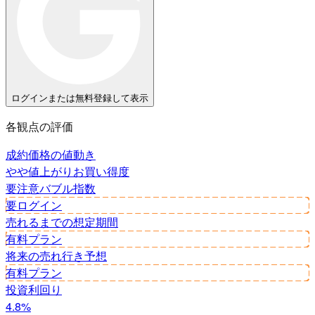
ログインまたは無料登録して表示
各観点の評価
成約価格の値動き
やや値上がり
お買い得度
要注意
バブル指数
要ログイン
売れるまでの想定期間
有料プラン
将来の売れ行き予想
有料プラン
投資利回り
4.8%