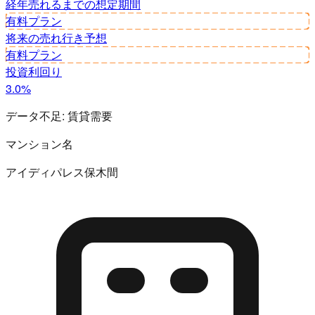
経年
売れるまでの想定期間
有料プラン
将来の売れ行き予想
有料プラン
投資利回り
3.0%
データ不足:
賃貸需要
マンション名
アイディパレス保木間