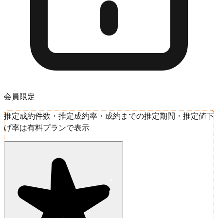
会員限定
推定成約件数・推定成約率・成約までの推定期間・推定値下
げ率は有料プランで表示