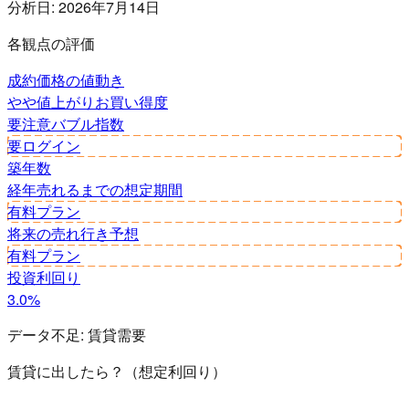
分析日:
2026年7月14日
各観点の評価
成約価格の値動き
やや値上がり
お買い得度
要注意
バブル指数
要ログイン
築年数
経年
売れるまでの想定期間
有料プラン
将来の売れ行き予想
有料プラン
投資利回り
3.0%
データ不足:
賃貸需要
賃貸に出したら？（想定利回り）