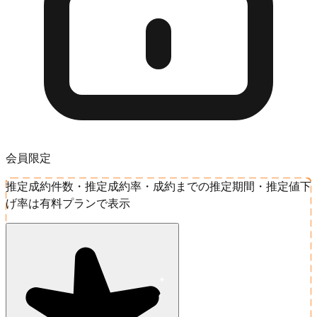
会員限定
推定成約件数・推定成約率・成約までの推定期間・推定値下
げ率は有料プランで表示