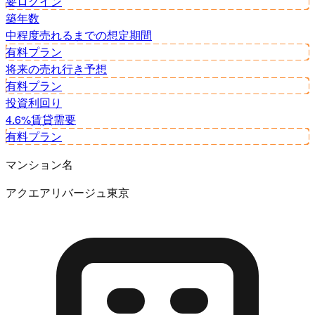
要ログイン
築年数
中程度
売れるまでの想定期間
有料プラン
将来の売れ行き予想
有料プラン
投資利回り
4.6%
賃貸需要
有料プラン
マンション名
アクエアリバージュ東京