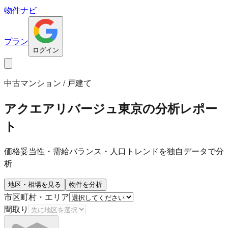
物件ナビ
プラン
ログイン
中古マンション / 戸建て
アクエアリバージュ東京
の分析レポー
ト
価格妥当性・需給バランス・人口トレンドを独自データで分
析
地区・相場を見る
物件を分析
市区町村・エリア
間取り