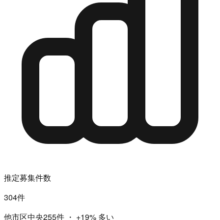
推定募集件数
304件
他市区中央255件
・
+19%
多い