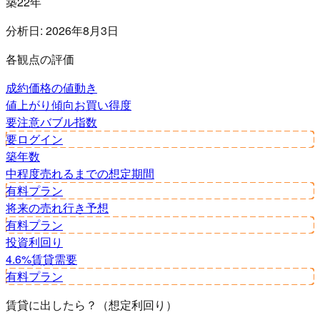
築22年
分析日:
2026年8月3日
各観点の評価
成約価格の値動き
値上がり傾向
お買い得度
要注意
バブル指数
要ログイン
築年数
中程度
売れるまでの想定期間
有料プラン
将来の売れ行き予想
有料プラン
投資利回り
4.6%
賃貸需要
有料プラン
賃貸に出したら？（想定利回り）