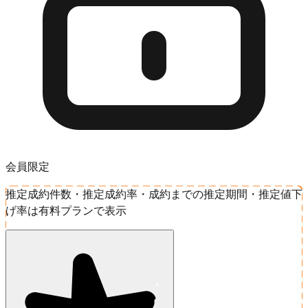
会員限定
推定成約件数・推定成約率・成約までの推定期間・推定値下
げ率は有料プランで表示