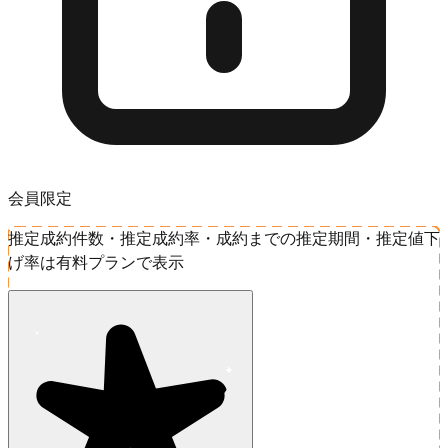
会員限定
推定成約件数・推定成約率・成約までの推定期間・推定値下
げ率は有料プランで表示