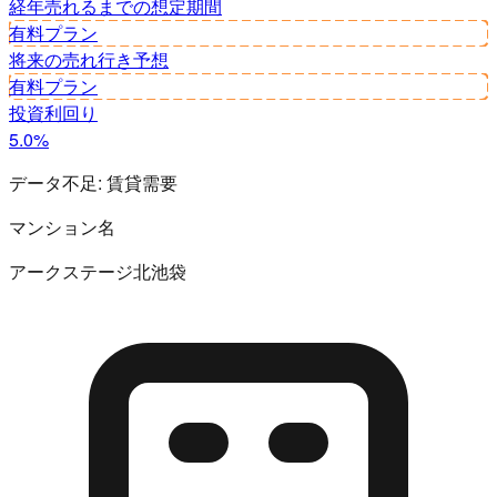
経年
売れるまでの想定期間
有料プラン
将来の売れ行き予想
有料プラン
投資利回り
5.0%
データ不足:
賃貸需要
マンション名
アークステージ北池袋