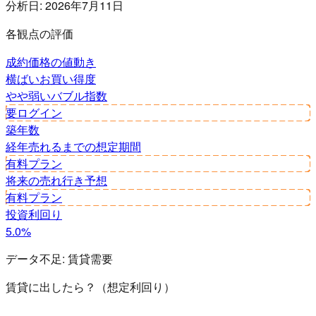
分析日:
2026年7月11日
各観点の評価
成約価格の値動き
横ばい
お買い得度
やや弱い
バブル指数
要ログイン
築年数
経年
売れるまでの想定期間
有料プラン
将来の売れ行き予想
有料プラン
投資利回り
5.0%
データ不足:
賃貸需要
賃貸に出したら？（想定利回り）