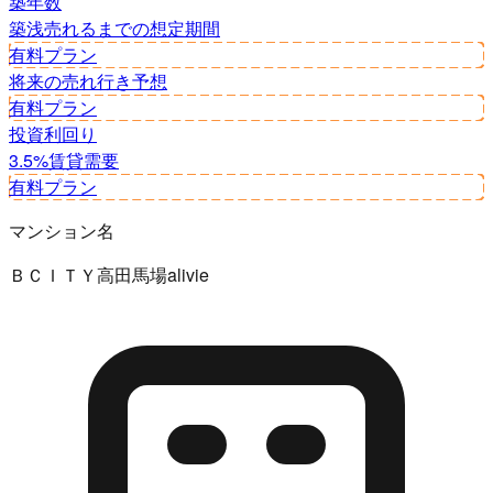
築年数
築浅
売れるまでの想定期間
有料プラン
将来の売れ行き予想
有料プラン
投資利回り
3.5%
賃貸需要
有料プラン
マンション名
ＢＣＩＴＹ高田馬場alivie