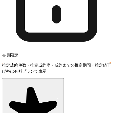
会員限定
推定成約件数・推定成約率・成約までの推定期間・推定値下
げ率は有料プランで表示