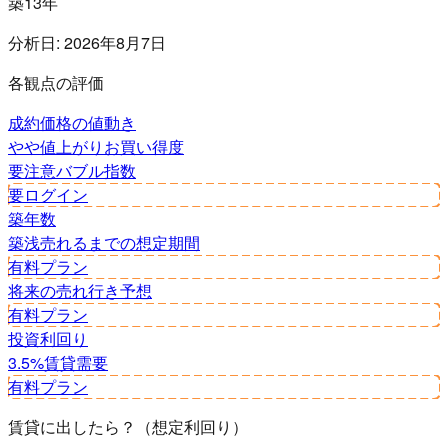
築13年
分析日:
2026年8月7日
各観点の評価
成約価格の値動き
やや値上がり
お買い得度
要注意
バブル指数
要ログイン
築年数
築浅
売れるまでの想定期間
有料プラン
将来の売れ行き予想
有料プラン
投資利回り
3.5%
賃貸需要
有料プラン
賃貸に出したら？（想定利回り）