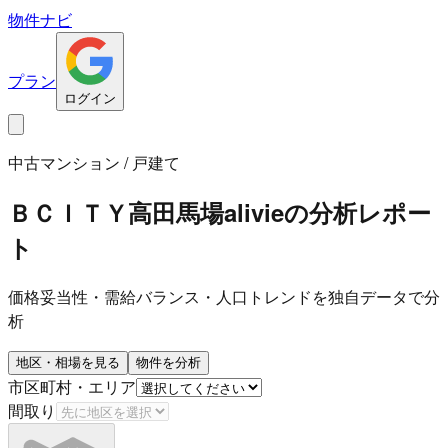
物件ナビ
プラン
ログイン
中古マンション / 戸建て
ＢＣＩＴＹ高田馬場alivie
の分析レポー
ト
価格妥当性・需給バランス・人口トレンドを独自データで分
析
地区・相場を見る
物件を分析
市区町村・エリア
間取り