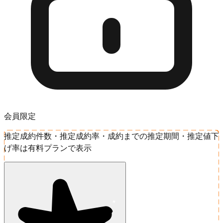
会員限定
推定成約件数・推定成約率・成約までの推定期間・推定値下
げ率は有料プランで表示