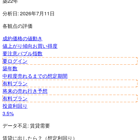
築22年
分析日:
2026年7月11日
各観点の評価
成約価格の値動き
値上がり傾向
お買い得度
要注意
バブル指数
要ログイン
築年数
中程度
売れるまでの想定期間
有料プラン
将来の売れ行き予想
有料プラン
投資利回り
3.5%
データ不足:
賃貸需要
賃貸に出したら？（想定利回り）