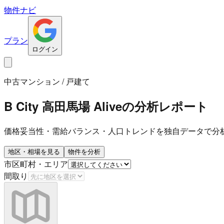
物件ナビ
プラン
ログイン
中古マンション / 戸建て
B City 高田馬場 Alive
の分析レポート
価格妥当性・需給バランス・人口トレンドを独自データで分
地区・相場を見る
物件を分析
市区町村・エリア
間取り