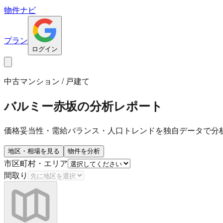
物件ナビ
プラン
ログイン
中古マンション / 戸建て
バルミー赤坂
の分析レポート
価格妥当性・需給バランス・人口トレンドを独自データで分
地区・相場を見る
物件を分析
市区町村・エリア
間取り