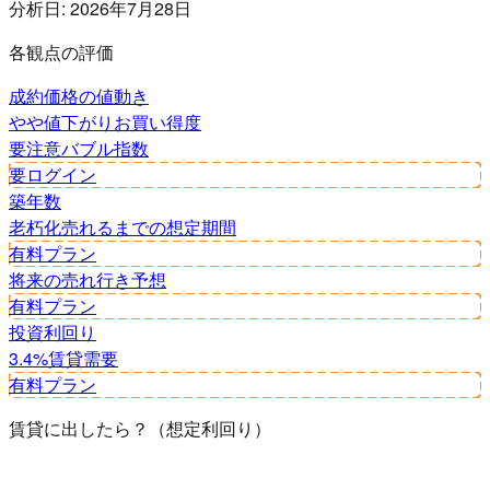
分析日:
2026年7月28日
各観点の評価
成約価格の値動き
やや値下がり
お買い得度
要注意
バブル指数
要ログイン
築年数
老朽化
売れるまでの想定期間
有料プラン
将来の売れ行き予想
有料プラン
投資利回り
3.4%
賃貸需要
有料プラン
賃貸に出したら？（想定利回り）