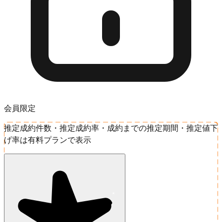
会員限定
推定成約件数・推定成約率・成約までの推定期間・推定値下
げ率は有料プランで表示