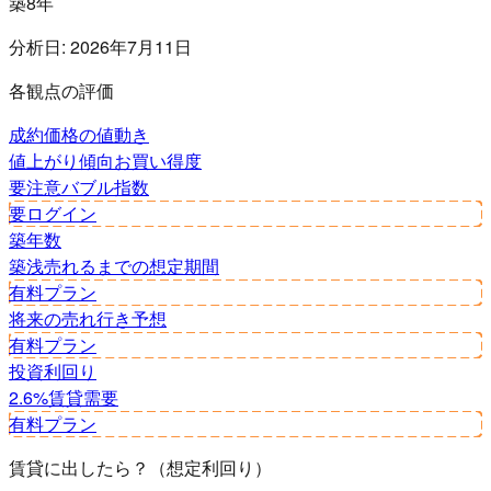
築8年
分析日:
2026年7月11日
各観点の評価
成約価格の値動き
値上がり傾向
お買い得度
要注意
バブル指数
要ログイン
築年数
築浅
売れるまでの想定期間
有料プラン
将来の売れ行き予想
有料プラン
投資利回り
2.6%
賃貸需要
有料プラン
賃貸に出したら？（想定利回り）