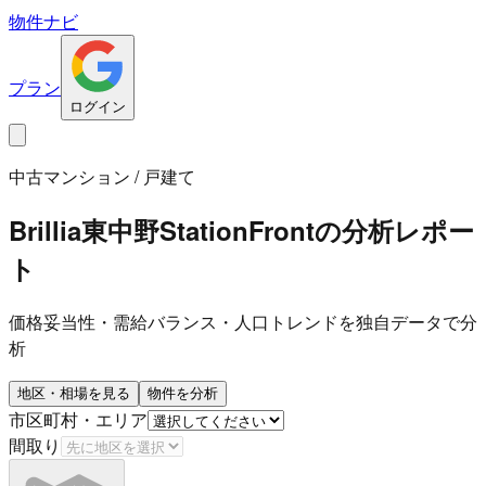
物件ナビ
プラン
ログイン
中古マンション / 戸建て
Brillia東中野StationFront
の分析レポー
ト
価格妥当性・需給バランス・人口トレンドを独自データで分
析
地区・相場を見る
物件を分析
市区町村・エリア
間取り