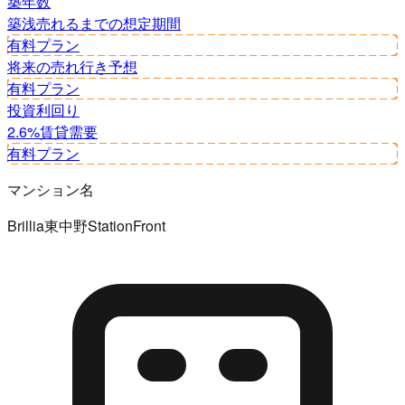
築年数
築浅
売れるまでの想定期間
有料プラン
将来の売れ行き予想
有料プラン
投資利回り
2.6%
賃貸需要
有料プラン
マンション名
Brillia東中野StationFront