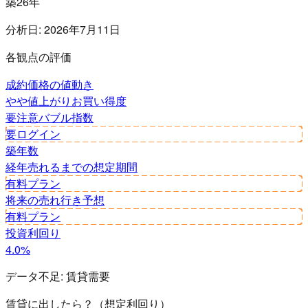
築26年
分析日:
2026年7月11日
各観点の評価
成約価格の値動き
やや値上がり
お買い得度
要注意
バブル指数
要ログイン
築年数
経年
売れるまでの想定期間
有料プラン
将来の売れ行き予想
有料プラン
投資利回り
4.0%
データ不足:
賃貸需要
賃貸に出したら？（想定利回り）