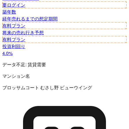
要ログイン
築年数
経年
売れるまでの想定期間
有料プラン
将来の売れ行き予想
有料プラン
投資利回り
4.0%
データ不足:
賃貸需要
マンション名
ブロッサムコート むさし野 ビューウイング