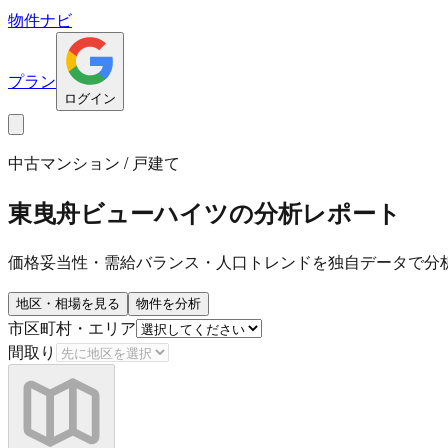
物件ナビ
プラン
ログイン
中古マンション / 戸建て
東曳舟ビューハイツ
の分析レポート
価格妥当性・需給バランス・人口トレンドを独自データで分
地区・相場を見る
物件を分析
市区町村・エリア
間取り