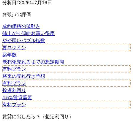
分析日:
2026年7月16日
各観点の評価
成約価格の値動き
値上がり傾向
お買い得度
やや弱い
バブル指数
要ログイン
築年数
老朽化
売れるまでの想定期間
有料プラン
将来の売れ行き予想
有料プラン
投資利回り
4.5%
賃貸需要
有料プラン
賃貸に出したら？（想定利回り）