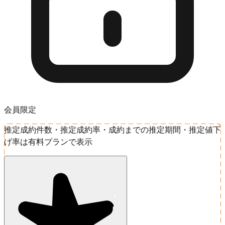
会員限定
推定成約件数・推定成約率・成約までの推定期間・推定値下
げ率は有料プランで表示