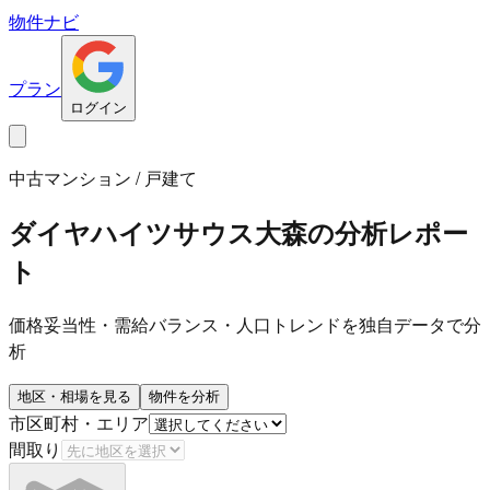
物件ナビ
プラン
ログイン
中古マンション / 戸建て
ダイヤハイツサウス大森
の分析レポー
ト
価格妥当性・需給バランス・人口トレンドを独自データで分
析
地区・相場を見る
物件を分析
市区町村・エリア
間取り