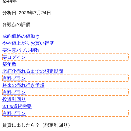
築44年
分析日:
2026年7月24日
各観点の評価
成約価格の値動き
やや値上がり
お買い得度
要注意
バブル指数
要ログイン
築年数
老朽化
売れるまでの想定期間
有料プラン
将来の売れ行き予想
有料プラン
投資利回り
3.1%
賃貸需要
有料プラン
賃貸に出したら？（想定利回り）