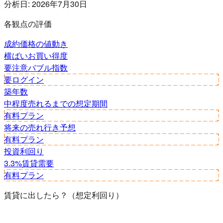
分析日:
2026年7月30日
各観点の評価
成約価格の値動き
横ばい
お買い得度
要注意
バブル指数
要ログイン
築年数
中程度
売れるまでの想定期間
有料プラン
将来の売れ行き予想
有料プラン
投資利回り
3.3%
賃貸需要
有料プラン
賃貸に出したら？（想定利回り）