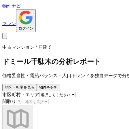
物件ナビ
プラン
ログイン
中古マンション / 戸建て
ドミール千駄木
の分析レポート
価格妥当性・需給バランス・人口トレンドを独自データで分
地区・相場を見る
物件を分析
市区町村・エリア
間取り