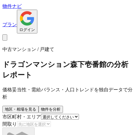
物件ナビ
プラン
ログイン
中古マンション / 戸建て
ドラゴンマンション森下壱番館
の分析
レポート
価格妥当性・需給バランス・人口トレンドを独自データで分
析
地区・相場を見る
物件を分析
市区町村・エリア
間取り