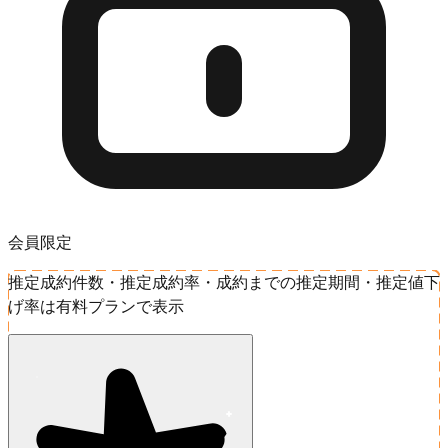
会員限定
推定成約件数・推定成約率・成約までの推定期間・推定値下
げ率は有料プランで表示