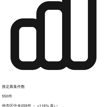
推定募集件数
550件
他市区中央255件
・
+116%
多い