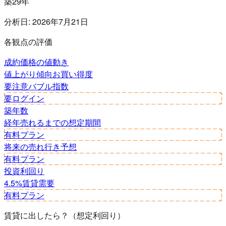
築29年
分析日:
2026年7月21日
各観点の評価
成約価格の値動き
値上がり傾向
お買い得度
要注意
バブル指数
要ログイン
築年数
経年
売れるまでの想定期間
有料プラン
将来の売れ行き予想
有料プラン
投資利回り
4.5%
賃貸需要
有料プラン
賃貸に出したら？（想定利回り）