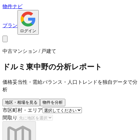
物件ナビ
プラン
ログイン
中古マンション / 戸建て
ドルミ東中野
の分析レポート
価格妥当性・需給バランス・人口トレンドを独自データで分
析
地区・相場を見る
物件を分析
市区町村・エリア
間取り