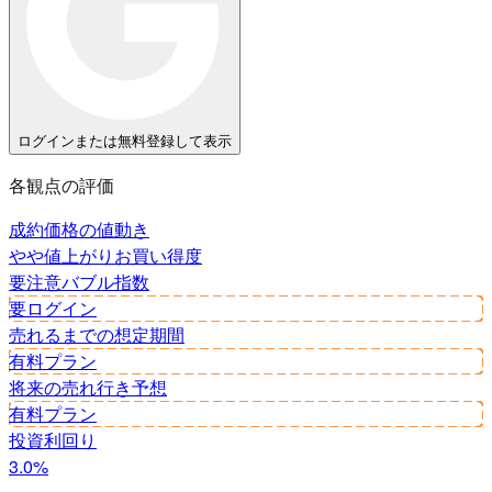
ログインまたは無料登録して表示
各観点の評価
成約価格の値動き
やや値上がり
お買い得度
要注意
バブル指数
要ログイン
売れるまでの想定期間
有料プラン
将来の売れ行き予想
有料プラン
投資利回り
3.0%