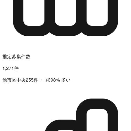
推定募集件数
1,271件
他市区中央255件
・
+398%
多い