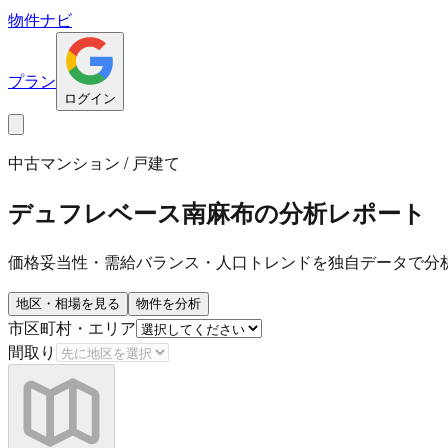
物件ナビ
プラン
ログイン
中古マンション / 戸建て
デュフレベース南麻布
の分析レポート
価格妥当性・需給バランス・人口トレンドを独自データで分
地区・相場を見る
物件を分析
市区町村・エリア
間取り