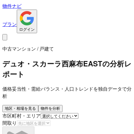
物件ナビ
プラン
ログイン
中古マンション / 戸建て
デュオ・スカーラ西麻布EAST
の分析レ
ポート
価格妥当性・需給バランス・人口トレンドを独自データで分
析
地区・相場を見る
物件を分析
市区町村・エリア
間取り