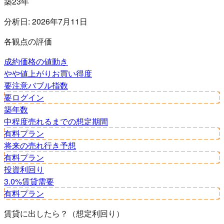
築23年
分析日:
2026年7月11日
各観点の評価
成約価格の値動き
やや値上がり
お買い得度
要注意
バブル指数
要ログイン
築年数
中程度
売れるまでの想定期間
有料プラン
将来の売れ行き予想
有料プラン
投資利回り
3.0%
賃貸需要
有料プラン
賃貸に出したら？（想定利回り）