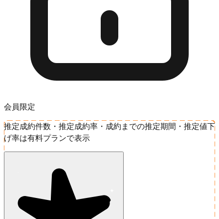
会員限定
推定成約件数・推定成約率・成約までの推定期間・推定値下
げ率は有料プランで表示