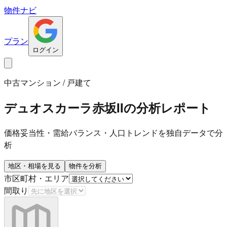
物件ナビ
プラン
ログイン
中古マンション / 戸建て
デュオスカーラ赤坂II
の分析レポート
価格妥当性・需給バランス・人口トレンドを独自データで分
析
地区・相場を見る
物件を分析
市区町村・エリア
間取り