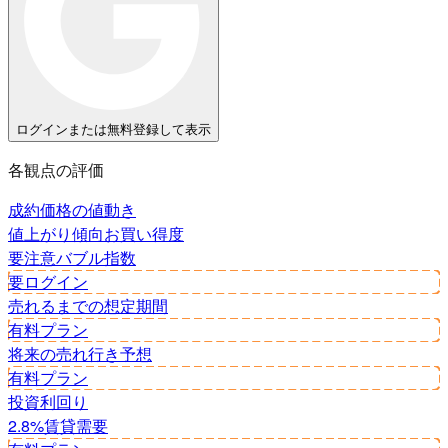
ログインまたは無料登録して表示
各観点の評価
成約価格の値動き
値上がり傾向
お買い得度
要注意
バブル指数
要ログイン
売れるまでの想定期間
有料プラン
将来の売れ行き予想
有料プラン
投資利回り
2.8%
賃貸需要