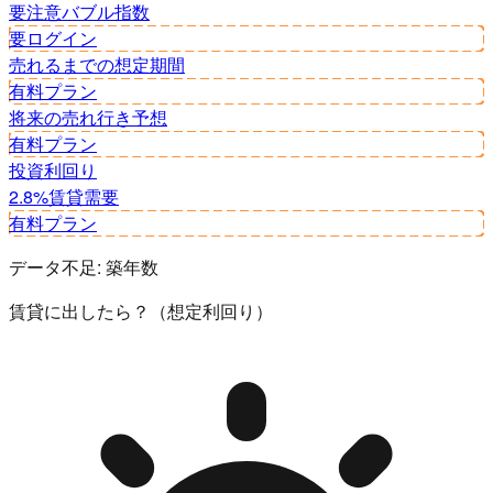
要注意
バブル指数
要ログイン
売れるまでの想定期間
有料プラン
将来の売れ行き予想
有料プラン
投資利回り
2.8%
賃貸需要
有料プラン
データ不足:
築年数
賃貸に出したら？（想定利回り）