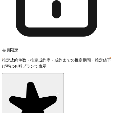
会員限定
推定成約件数・推定成約率・成約までの推定期間・推定値下
げ率は有料プランで表示