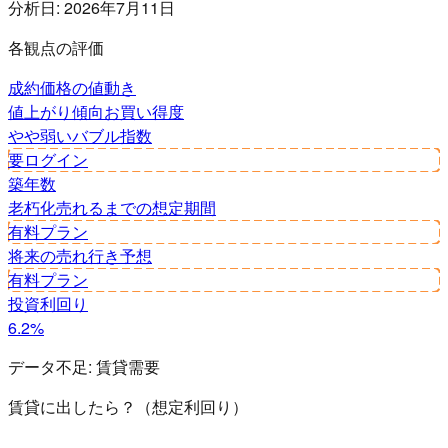
分析日:
2026年7月11日
各観点の評価
成約価格の値動き
値上がり傾向
お買い得度
やや弱い
バブル指数
要ログイン
築年数
老朽化
売れるまでの想定期間
有料プラン
将来の売れ行き予想
有料プラン
投資利回り
6.2%
データ不足:
賃貸需要
賃貸に出したら？（想定利回り）