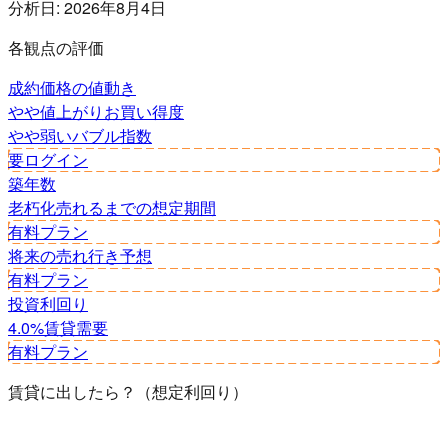
分析日:
2026年8月4日
各観点の評価
成約価格の値動き
やや値上がり
お買い得度
やや弱い
バブル指数
要ログイン
築年数
老朽化
売れるまでの想定期間
有料プラン
将来の売れ行き予想
有料プラン
投資利回り
4.0%
賃貸需要
有料プラン
賃貸に出したら？（想定利回り）