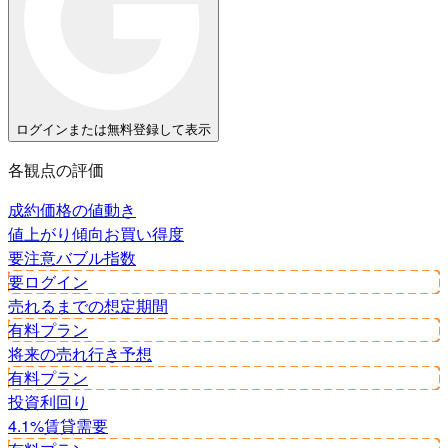
ログインまたは無料登録して表示
各観点の評価
成約価格の値動き
値上がり傾向
お買い得度
要注意
バブル指数
要ログイン
売れるまでの想定期間
有料プラン
将来の売れ行き予想
有料プラン
投資利回り
4.1%
賃貸需要