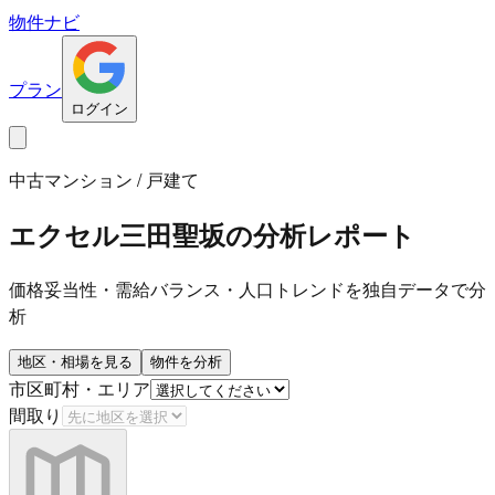
物件ナビ
プラン
ログイン
中古マンション / 戸建て
エクセル三田聖坂
の分析レポート
価格妥当性・需給バランス・人口トレンドを独自データで分
析
地区・相場を見る
物件を分析
市区町村・エリア
間取り