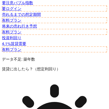
要注意
バブル指数
要ログイン
売れるまでの想定期間
有料プラン
将来の売れ行き予想
有料プラン
投資利回り
4.1%
賃貸需要
有料プラン
データ不足:
築年数
賃貸に出したら？（想定利回り）