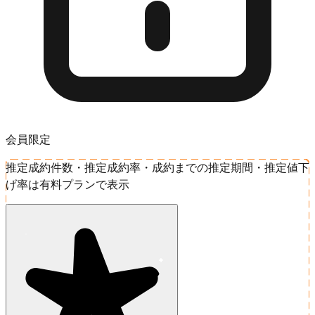
会員限定
推定成約件数・推定成約率・成約までの推定期間・推定値下
げ率は有料プランで表示