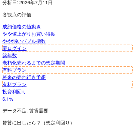
分析日:
2026年7月11日
各観点の評価
成約価格の値動き
やや値上がり
お買い得度
やや弱い
バブル指数
要ログイン
築年数
老朽化
売れるまでの想定期間
有料プラン
将来の売れ行き予想
有料プラン
投資利回り
6.1%
データ不足:
賃貸需要
賃貸に出したら？（想定利回り）