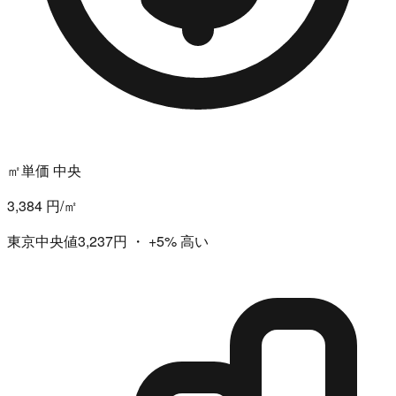
㎡単価 中央
3,384 円/㎡
東京中央値3,237円
・
+5%
高い