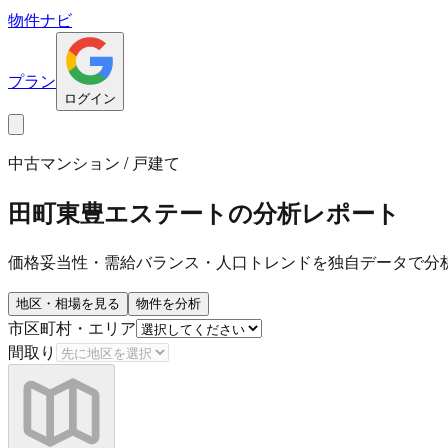
物件ナビ
プラン
ログイン
中古マンション / 戸建て
田町東豊エステート
の分析レポート
価格妥当性・需給バランス・人口トレンドを独自データで分
地区・相場を見る
物件を分析
市区町村・エリア
間取り