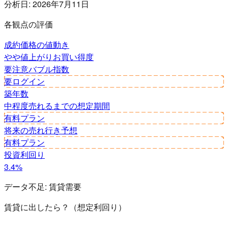
分析日:
2026年7月11日
各観点の評価
成約価格の値動き
やや値上がり
お買い得度
要注意
バブル指数
要ログイン
築年数
中程度
売れるまでの想定期間
有料プラン
将来の売れ行き予想
有料プラン
投資利回り
3.4%
データ不足:
賃貸需要
賃貸に出したら？（想定利回り）