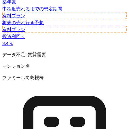
築年数
中程度
売れるまでの想定期間
有料プラン
将来の売れ行き予想
有料プラン
投資利回り
3.4%
データ不足:
賃貸需要
マンション名
ファミール向島桜橋