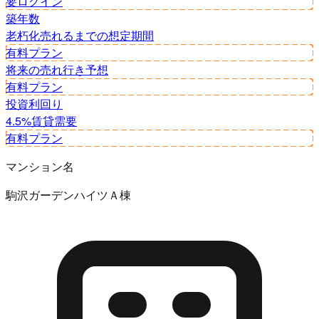
要ログイン
築年数
老朽化
売れるまでの想定期間
有料プラン
将来の売れ行き予想
有料プラン
投資利回り
4.5%
賃貸需要
有料プラン
マンション名
駒沢ガーデンハイツＡ棟