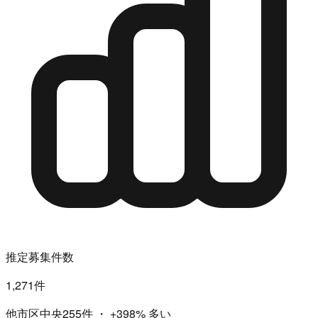
推定募集件数
1,271件
他市区中央255件
・
+398%
多い