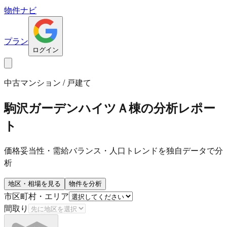
物件ナビ
プラン
ログイン
中古マンション / 戸建て
駒沢ガーデンハイツＡ棟
の分析レポー
ト
価格妥当性・需給バランス・人口トレンドを独自データで分
析
地区・相場を見る
物件を分析
市区町村・エリア
間取り