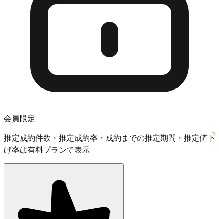
会員限定
推定成約件数・推定成約率・成約までの推定期間・推定値下
げ率は有料プランで表示