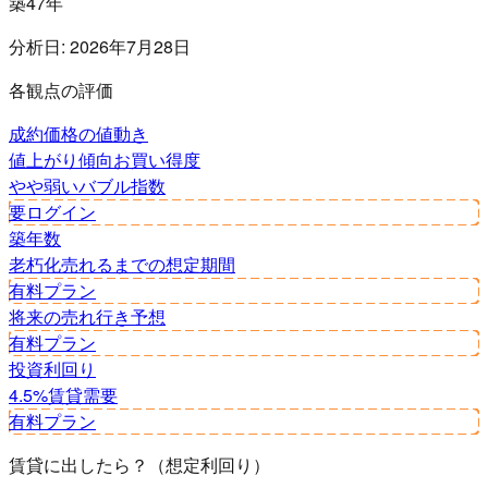
築47年
分析日:
2026年7月28日
各観点の評価
成約価格の値動き
値上がり傾向
お買い得度
やや弱い
バブル指数
要ログイン
築年数
老朽化
売れるまでの想定期間
有料プラン
将来の売れ行き予想
有料プラン
投資利回り
4.5%
賃貸需要
有料プラン
賃貸に出したら？（想定利回り）