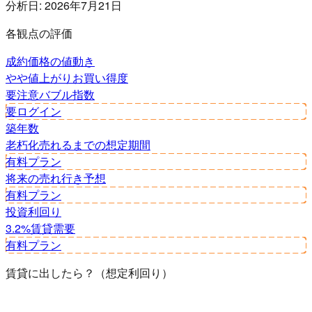
分析日:
2026年7月21日
各観点の評価
成約価格の値動き
やや値上がり
お買い得度
要注意
バブル指数
要ログイン
築年数
老朽化
売れるまでの想定期間
有料プラン
将来の売れ行き予想
有料プラン
投資利回り
3.2%
賃貸需要
有料プラン
賃貸に出したら？（想定利回り）