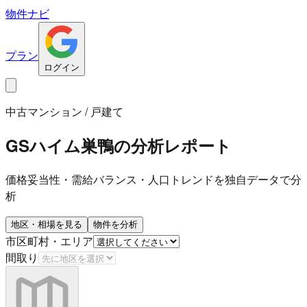
物件ナビ
プラン
ログイン
中古マンション / 戸建て
GSハイム巣鴨
の分析レポート
価格妥当性・需給バランス・人口トレンドを独自データで分
析
地区・相場を見る
物件を分析
市区町村・エリア
間取り