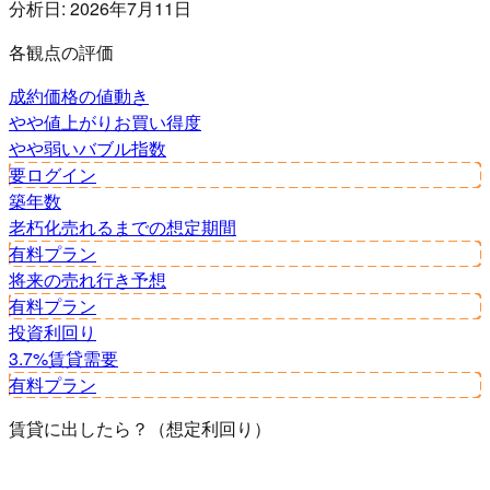
分析日:
2026年7月11日
各観点の評価
成約価格の値動き
やや値上がり
お買い得度
やや弱い
バブル指数
要ログイン
築年数
老朽化
売れるまでの想定期間
有料プラン
将来の売れ行き予想
有料プラン
投資利回り
3.7%
賃貸需要
有料プラン
賃貸に出したら？（想定利回り）